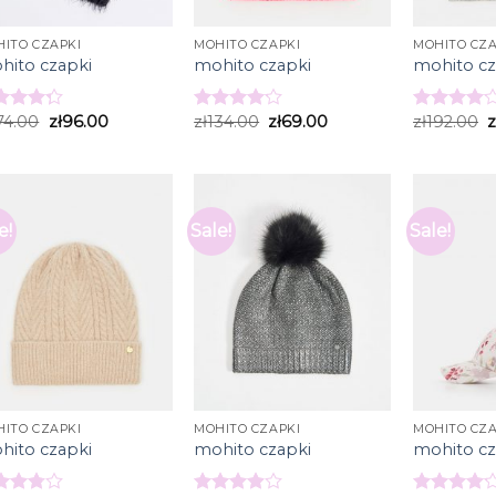
ITO CZAPKI
MOHITO CZAPKI
MOHITO CZA
hito czapki
mohito czapki
mohito cz
74.00
zł
96.00
zł
134.00
zł
69.00
zł
192.00
z
ed
Rated
Rated
7
out
4.13
out
4.07
out
5
of 5
of 5
e!
Sale!
Sale!
ITO CZAPKI
MOHITO CZAPKI
MOHITO CZA
hito czapki
mohito czapki
mohito cz