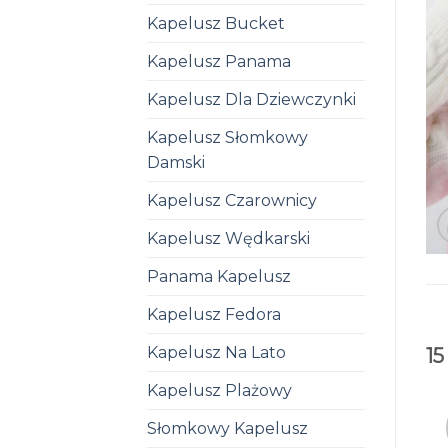
Kapelusz Bucket
Kapelusz Panama
Kapelusz Dla Dziewczynki
Kapelusz Słomkowy
Damski
Kapelusz Czarownicy
Kapelusz Wędkarski
Panama Kapelusz
Kapelusz Fedora
Kapelusz Na Lato
15
Kapelusz Plażowy
Słomkowy Kapelusz