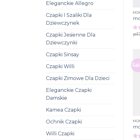
Eleganckie Allegro
MOH
Czapki I Szaliki Dla
mo
Dziewczynek
zł
1
Czapki Jesienne Dla
Rat
4.2
Dziewczynki
of 
Czapki Sinsay
Sal
Czapki Willi
Czapki Zimowe Dla Dzieci
Eleganckie Czapki
Damskie
Kamea Czapki
Ochnik Czapki
MOH
mo
Willi Czapki