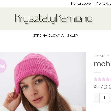
Kontaktowe
Polityka
STRONA GŁÓWNA
SKLEP
HOME
/
mohi
le!
Rated
15
170.
zł
4.13
out
of 5
mohito cz
based on
customer
ratings