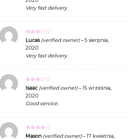
2020
Very fast delivery.
Rated
Lucas
(verified owner)
–
5 sierpnia,
3
out
2020
of 5
Very fast delivery.
Rated
Isaac
(verified owner)
–
15 września,
3
out
2020
of 5
Good service.
Rated
4
Mason
(verified owner)
–
17 kwietnia,