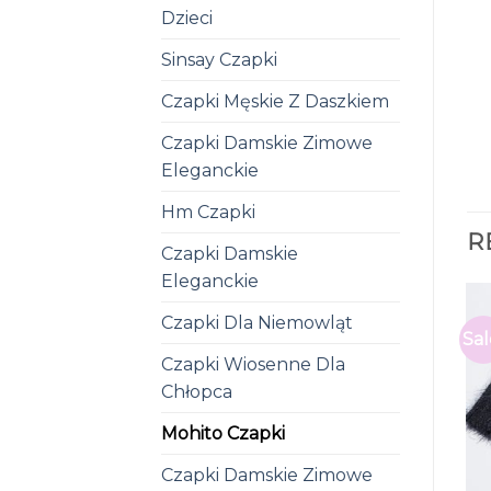
Dzieci
Sinsay Czapki
Czapki Męskie Z Daszkiem
Czapki Damskie Zimowe
Eleganckie
Hm Czapki
R
Czapki Damskie
Eleganckie
Czapki Dla Niemowląt
Sal
Czapki Wiosenne Dla
Chłopca
Mohito Czapki
Czapki Damskie Zimowe