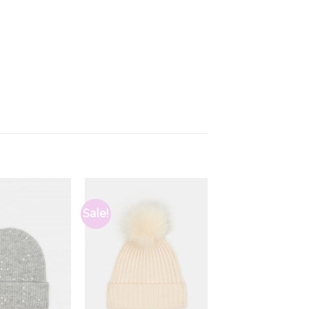
Sale!