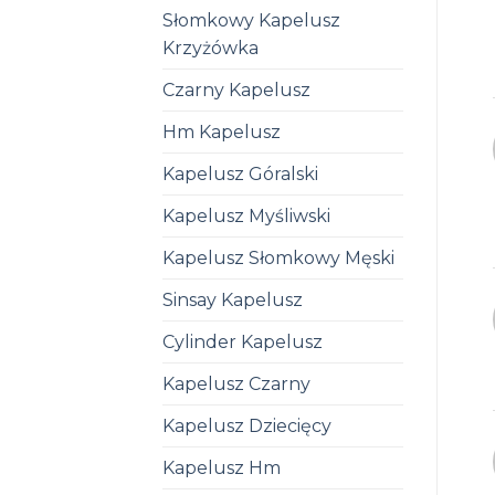
Słomkowy Kapelusz
Krzyżówka
Czarny Kapelusz
Hm Kapelusz
Kapelusz Góralski
Kapelusz Myśliwski
Kapelusz Słomkowy Męski
Sinsay Kapelusz
Cylinder Kapelusz
Kapelusz Czarny
Kapelusz Dziecięcy
Kapelusz Hm