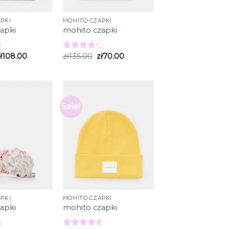
PKI
MOHITO CZAPKI
apki
mohito czapki
ł
108.00
zł
135.00
zł
70.00
Rated
4.20
out
of 5
Sale!
PKI
MOHITO CZAPKI
apki
mohito czapki