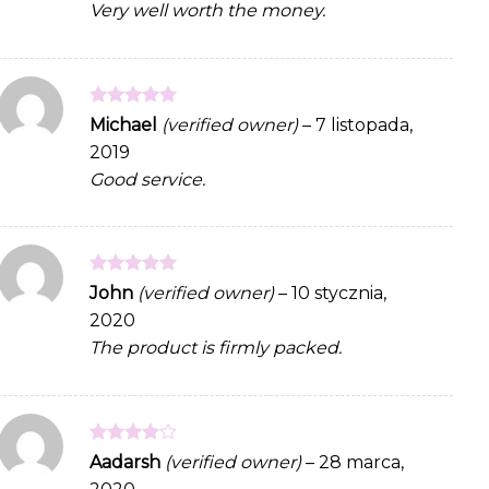
Very well worth the money.
Rated
5
Michael
(verified owner)
–
7 listopada,
out of 5
2019
Good service.
Rated
5
John
(verified owner)
–
10 stycznia,
out of 5
2020
The product is firmly packed.
Rated
4
Aadarsh
(verified owner)
–
28 marca,
out of 5