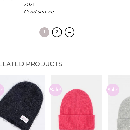
out of 5
2021
Good service.
1
2
→
ELATED PRODUCTS
e!
Sale!
Sale!