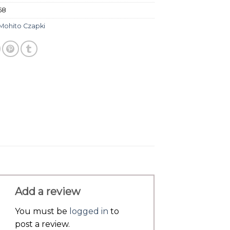
58
Mohito Czapki
Add a review
You must be
logged in
to
post a review.