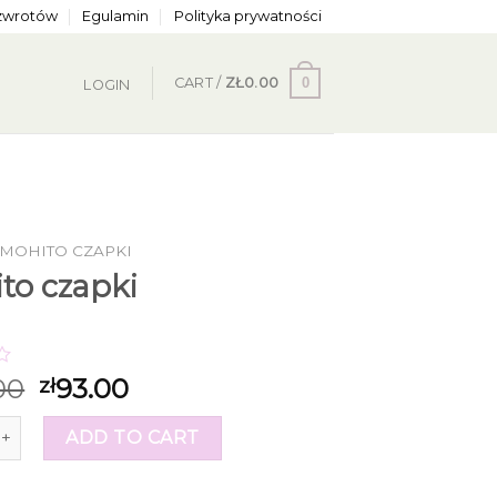
 zwrotów
Egulamin
Polityka prywatności
0
CART /
ZŁ
0.00
LOGIN
MOHITO CZAPKI
to czapki
00
93.00
zł
apki quantity
ADD TO CART