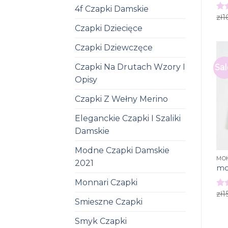
4f Czapki Damskie
zł
1
Rat
3.9
Czapki Dziecięce
of 
Czapki Dziewczęce
Czapki Na Drutach Wzory I
Sal
Opisy
Czapki Z Wełny Merino
Eleganckie Czapki I Szaliki
Damskie
Modne Czapki Damskie
MOH
2021
mo
Monnari Czapki
zł
1
Rat
Smieszne Czapki
3.8
of 
Smyk Czapki