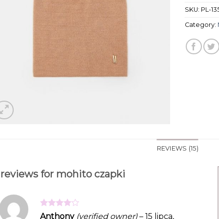
SKU:
PL-13
Category:
REVIEWS (15)
 reviews for
mohito czapki
Rated
4
Anthony
(verified owner)
–
15 lipca,