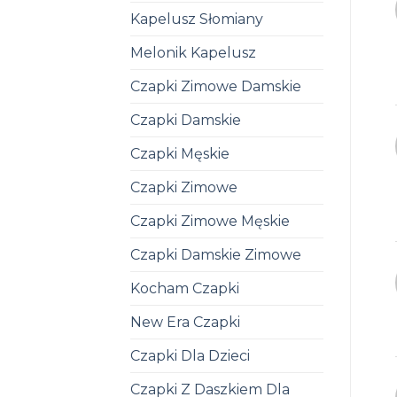
Kapelusz Słomiany
Melonik Kapelusz
Czapki Zimowe Damskie
Czapki Damskie
Czapki Męskie
Czapki Zimowe
Czapki Zimowe Męskie
Czapki Damskie Zimowe
Kocham Czapki
New Era Czapki
Czapki Dla Dzieci
Czapki Z Daszkiem Dla