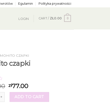
 zwrotów
Egulamin
Polityka prywatności
0
CART /
ZŁ
0.00
LOGIN
MOHITO CZAPKI
to czapki
00
77.00
zł
apki quantity
ADD TO CART