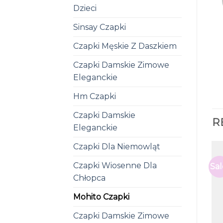
Dzieci
Sinsay Czapki
Czapki Męskie Z Daszkiem
Czapki Damskie Zimowe
Eleganckie
Hm Czapki
Czapki Damskie
R
Eleganckie
Czapki Dla Niemowląt
Czapki Wiosenne Dla
Sal
Chłopca
Mohito Czapki
Czapki Damskie Zimowe