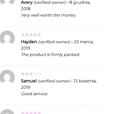
Rated
5
Avery
(verified owner)
–
8 grudnia,
out of 5
2018
Very well worth the money.
Rated
5
Hayden
(verified owner)
–
23 marca,
out of 5
2019
The product is firmly packed.
Rated
Samuel
(verified owner)
–
13 kwietnia,
3
out
2019
of 5
Good service.