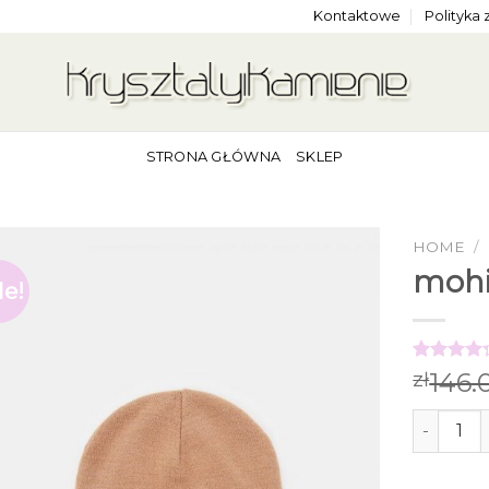
Kontaktowe
Polityka
STRONA GŁÓWNA
SKLEP
HOME
/
mohi
le!
Rated
15
146.
zł
4.27
out
of 5
mohito cz
based on
customer
ratings