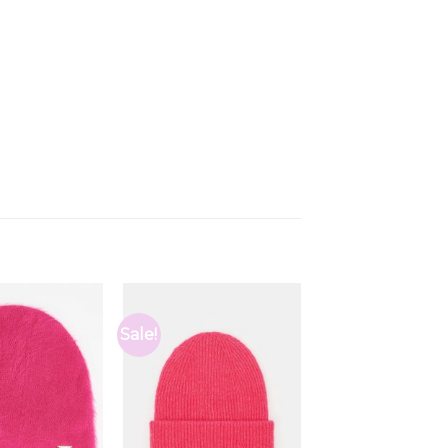
Sale!