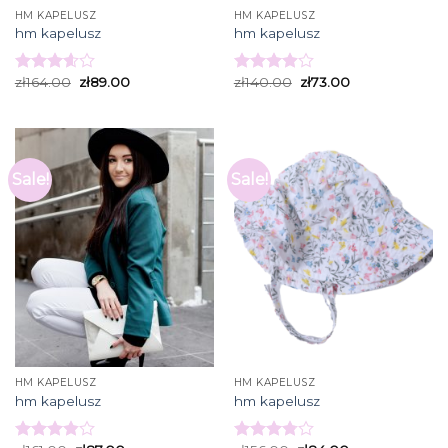
HM KAPELUSZ
HM KAPELUSZ
hm kapelusz
hm kapelusz
zł
164.00
zł
89.00
zł
140.00
zł
73.00
Rated
Rated
3.60
out
3.93
out
of 5
of 5
Sale!
Sale!
HM KAPELUSZ
HM KAPELUSZ
hm kapelusz
hm kapelusz