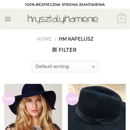
Skip
100% BEZPIECZNA STRONA ZAMÓWIENIA
to
content
0
HOME
/
HM KAPELUSZ
FILTER
Sale!
Sale!