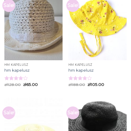
Sale!
Sale!
HM KAPELUSZ
HM KAPELUSZ
hm kapelusz
hm kapelusz
zł
128.00
zł
65.00
zł
188.00
zł
105.00
Rated
Rated
3.93
out
3.80
out
of 5
of 5
Sale!
Sale!