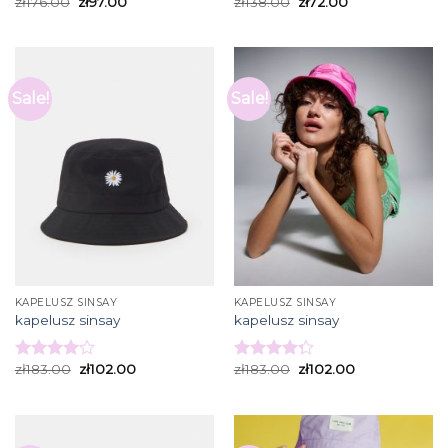
zł
176.00
zł
97.00
zł
138.00
zł
72.00
Rated
Rated
4.33
out
3.80
out
of 5
of 5
Sale!
Sale!
KAPELUSZ SINSAY
KAPELUSZ SINSAY
kapelusz sinsay
kapelusz sinsay
zł
183.00
zł
102.00
zł
183.00
zł
102.00
Rated
Rated
4.07
out
4.27
out
of 5
of 5