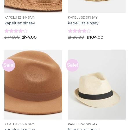
KAPELUSZ SINSAY
KAPELUSZ SINSAY
kapelusz sinsay
kapelusz sinsay
zł
141.00
zł
74.00
zł
186.00
zł
104.00
Rated
Rated
4.07
out
3.87
out
of 5
of 5
Sale!
Sale!
KAPELUSZ SINSAY
KAPELUSZ SINSAY
kapelusz sinsay
kapelusz sinsay