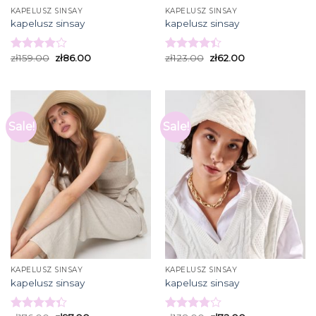
KAPELUSZ SINSAY
KAPELUSZ SINSAY
kapelusz sinsay
kapelusz sinsay
zł
159.00
zł
86.00
zł
123.00
zł
62.00
Rated
Rated
3.87
out
4.40
out
of 5
of 5
Sale!
Sale!
KAPELUSZ SINSAY
KAPELUSZ SINSAY
kapelusz sinsay
kapelusz sinsay