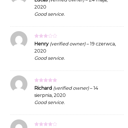
out of 5
2020
Good service.
Rated
Henry
(verified owner)
–
19 czerwca,
3
out
2020
of 5
Good service.
Rated
5
Richard
(verified owner)
–
14
out of 5
sierpnia, 2020
Good service.