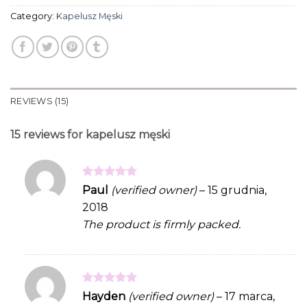
Category:
Kapelusz Męski
REVIEWS (15)
15 reviews for
kapelusz męski
Rated
5
Paul
(verified owner)
–
15 grudnia,
out of 5
2018
The product is firmly packed.
Rated
5
Hayden
(verified owner)
–
17 marca,
out of 5