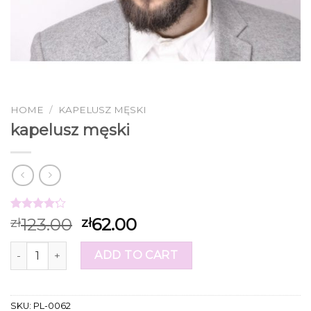
HOME
/
KAPELUSZ MĘSKI
kapelusz męski
Rated
15
123.00
62.00
zł
zł
4.20
out
of 5
kapelusz męski quantity
based on
ADD TO CART
customer
ratings
SKU:
PL-0062