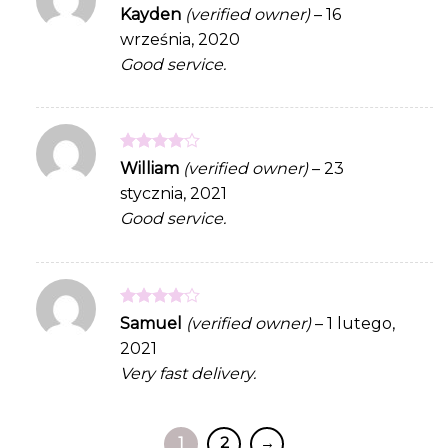
Rated
4
Kayden
(verified owner)
–
16
out of 5
września, 2020
Good service.
Rated
4
William
(verified owner)
–
23
out of 5
stycznia, 2021
Good service.
Rated
4
Samuel
(verified owner)
–
1 lutego,
out of 5
2021
Very fast delivery.
1
2
→