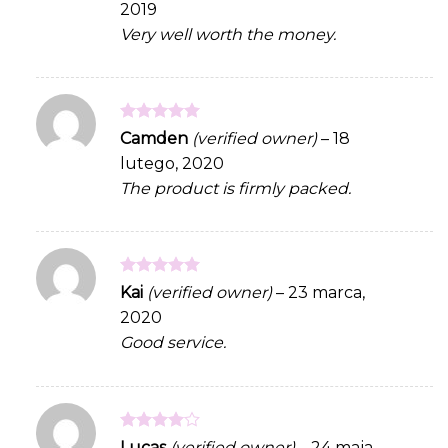
2019
Very well worth the money.
Rated
5
Camden
(verified owner)
–
18
out of 5
lutego, 2020
The product is firmly packed.
Rated
5
Kai
(verified owner)
–
23 marca,
out of 5
2020
Good service.
Rated
4
Lucas
(verified owner)
–
24 maja,