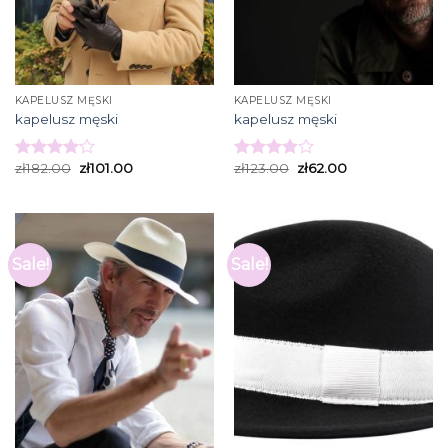
KAPELUSZ MĘSKI
KAPELUSZ MĘSKI
kapelusz męski
kapelusz męski
zł
182.00
zł
101.00
zł
123.00
zł
62.00
Rated
Rated
4.07
out
3.93
out
of 5
of 5
Sale!
Sale!