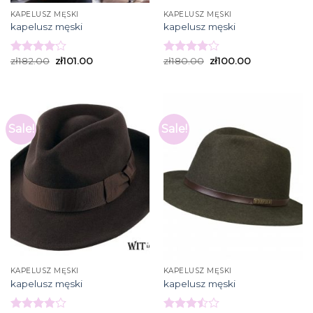
KAPELUSZ MĘSKI
KAPELUSZ MĘSKI
kapelusz męski
kapelusz męski
zł
182.00
zł
101.00
zł
180.00
zł
100.00
Rated
Rated
4.07
out
4.13
out
of 5
of 5
Sale!
Sale!
KAPELUSZ MĘSKI
KAPELUSZ MĘSKI
kapelusz męski
kapelusz męski