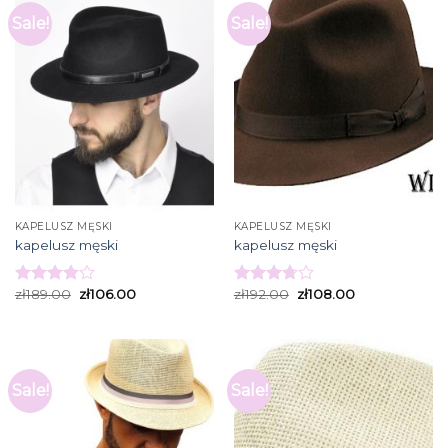
Sale!
Sale!
KAPELUSZ MĘSKI
KAPELUSZ MĘSKI
kapelusz męski
kapelusz męski
zł
189.00
zł
106.00
zł
192.00
zł
108.00
Rated
Rated
3.80
out
3.73
out
of 5
of 5
Sale!
Sale!