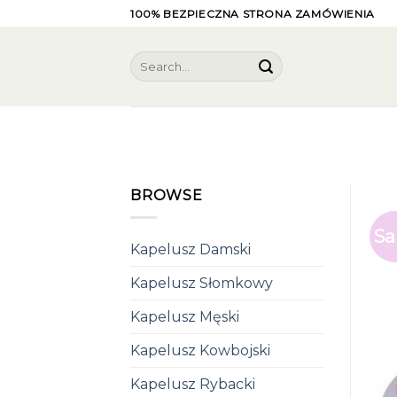
Skip
100% BEZPIECZNA STRONA ZAMÓWIENIA
to
content
Search
for:
BROWSE
Sa
Kapelusz Damski
Kapelusz Słomkowy
Kapelusz Męski
Kapelusz Kowbojski
Kapelusz Rybacki