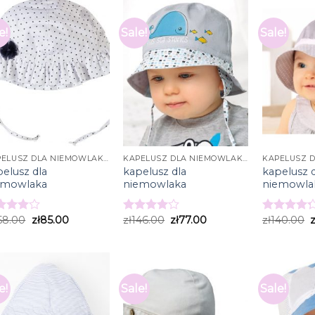
e!
Sale!
Sale!
KAPELUSZ DLA NIEMOWLAKA
KAPELUSZ DLA NIEMOWLAKA
elusz dla
kapelusz dla
kapelusz 
emowlaka
niemowlaka
niemowla
58.00
zł
85.00
zł
146.00
zł
77.00
zł
140.00
z
ed
Rated
Rated
3
out
4.00
out
4.27
out
5
of 5
of 5
e!
Sale!
Sale!