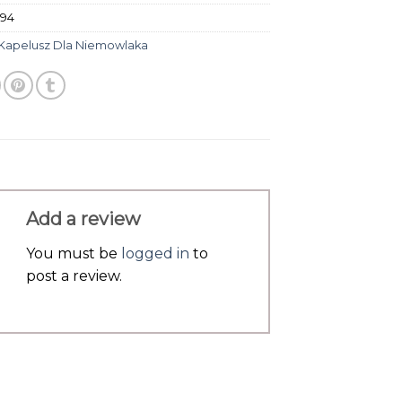
794
Kapelusz Dla Niemowlaka
Add a review
You must be
logged in
to
post a review.