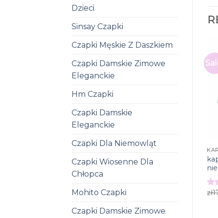
Dzieci
R
Sinsay Czapki
Czapki Męskie Z Daszkiem
Sal
Czapki Damskie Zimowe
Eleganckie
Hm Czapki
Czapki Damskie
Eleganckie
Czapki Dla Niemowląt
kap
Czapki Wiosenne Dla
ni
Chłopca
Mohito Czapki
zł
1
Rat
3.8
of 
Czapki Damskie Zimowe