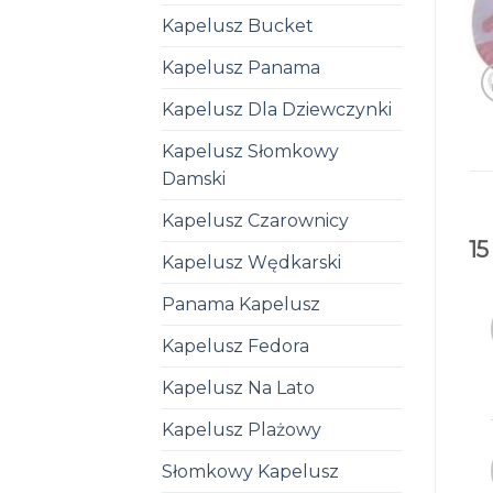
Kapelusz Bucket
Kapelusz Panama
Kapelusz Dla Dziewczynki
Kapelusz Słomkowy
Damski
Kapelusz Czarownicy
15
Kapelusz Wędkarski
Panama Kapelusz
Kapelusz Fedora
Kapelusz Na Lato
Kapelusz Plażowy
Słomkowy Kapelusz